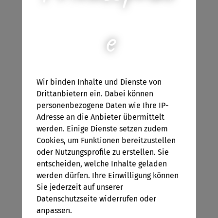
dem Schreiben von Spielen für alle Altersklassen.
e
Sonja war und ist immer gerne bei uns gesehen & wir
sind nach wie vor sehr dankbar für ihre tollen Ideen
und ihre lustige Art, die immer Schwung in die Bude
brachte.
Wir binden Inhalte und Dienste von
Drittanbietern ein. Dabei können
personenbezogene Daten wie Ihre IP-
Adresse an die Anbieter übermittelt
werden. Einige Dienste setzen zudem
Cookies, um Funktionen bereitzustellen
oder Nutzungsprofile zu erstellen. Sie
entscheiden, welche Inhalte geladen
werden dürfen. Ihre Einwilligung können
Quiz: Die 90er
Quiz: Pub-WG-
Sie jederzeit auf unserer
Jahre-Challenge
Tour
Datenschutzseite widerrufen oder
anpassen.
€ 14,90
€ 14,90