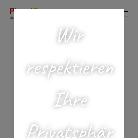
Wir
Startseite
Sonja Schweighofer
respektieren
Sortierung
Sonja Schweighofer
Ihre
Sonja ist nicht nur eine tolle Spiele-Autorin, sondern
verbrachte auch einen Teil ihrer Zeit als aktives
Playcific-Mitglied in der Produktentwicklung.
Privatsphär
Mittlerweile ist sie wieder zu ihrem ursprünglichen
Handwerk der Elementarpädagogik zurückgekehrt,
jedoch widmet sie sich nach wie vor in ihrer Freizeit