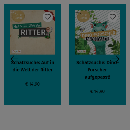
Schatzsuche: Auf in
Schatzsuche: Dino-
die Welt der Ritter
Forscher
aufgepasst!
€ 14,90
€ 14,90