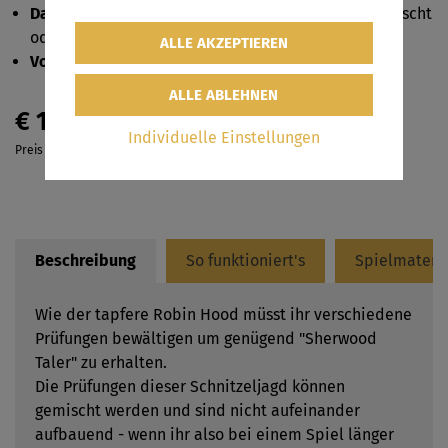
Dauer
: ca. 60 Minuten - die Stationen können getauscht
oder auch komplett ausgelassen werden
Vorbereitungszeit
: ca. 15 Minuten
€ 14,90
Individuelle Einstellungen
Preis inkl. MwSt.
Beschreibung
So funktioniert's
Spielmateri
Wie der tapfere Robin Hood müsst ihr verschiedene
Prüfungen bewältigen um genügend "Sherwood
Taler" zu erhalten.
Die Prüfungen dieser Schnitzeljagd können
gemischt werden und sind nicht aufeinander
aufbauend - wenn ihr also bei einem Spiel länger