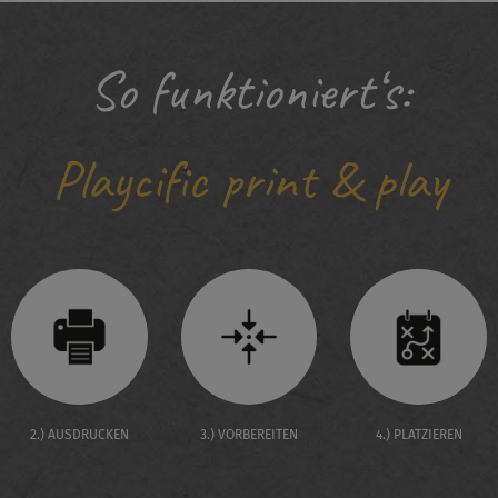
So funktioniert‘s:
Playcific print & play
2.) AUSDRUCKEN
3.) VORBEREITEN
4.) PLATZIEREN