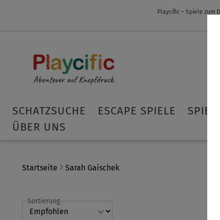
Playcific – Spiele zum
SCHATZSUCHE
ESCAPE SPIELE
SPIEL
ÜBER UNS
Startseite
Sarah Gaischek
Sortierung