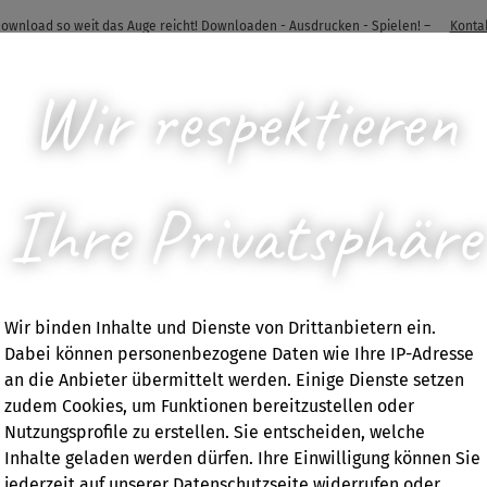
 Download so weit das Auge reicht! Downloaden - Ausdrucken - Spielen! –
Konta
Wir respektieren
Ihre Privatsphäre
E FÜR ERWACHSENE
UNTERRICHTSMATER
Wir binden Inhalte und Dienste von Drittanbietern ein.
Dabei können personenbezogene Daten wie Ihre IP-Adresse
an die Anbieter übermittelt werden. Einige Dienste setzen
zudem Cookies, um Funktionen bereitzustellen oder
Sarah Gaische
Nutzungsprofile zu erstellen. Sie entscheiden, welche
Inhalte geladen werden dürfen. Ihre Einwilligung können Sie
jederzeit auf unserer Datenschutzseite widerrufen oder