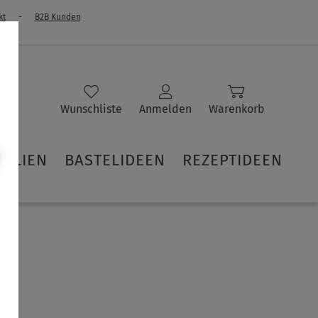
kt
-
B2B Kunden
Wunschliste
Anmelden
Warenkorb
IALIEN
BASTELIDEEN
REZEPTIDEEN
k