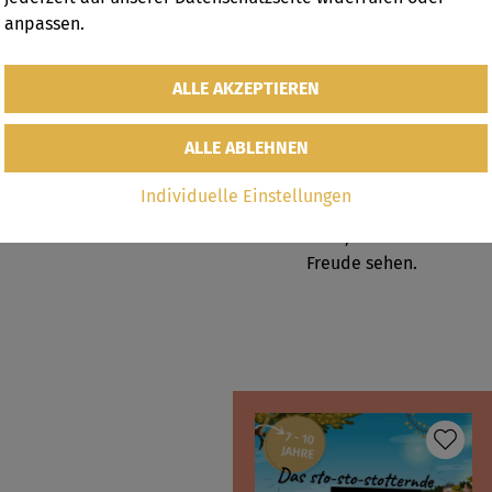
„Das habe ich noch nie versucht, also bin ich mir völlig si
anpassen.
Mein Name ist Sarah und dieses Zitat beschreibt mich ein
ich die Ausbildung zur Elementarpädagogin im Jahr 2020 ab
Logopädie zu studieren. Meine Freizeit verbringe ich gerne 
bei einem gemütlichen Treffen mit Fr
Die Arbeit mit Menschen, jeglicher Altersgruppe, aber ins
Individuelle Einstellungen
unfassbar viel Spaß und ich freue mich auf leuchtende A
Lösen meiner Rätsel und die der Eltern, wenn sie ihre Ki
Freude sehen.