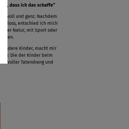
cher, dass ich das schaffe“
fach voll und ganz. Nachdem
schloss, entschied ich mich
in der Natur, mit Sport oder
eunden.
besondere Kinder, macht mir
ugen: Die der Kinder beim
nder voller Tatendrang und