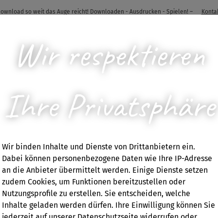
 Download so weit das Auge reicht! Downloaden - Ausdrucken - Spielen! –
Konta
Wir respektieren
Ihre Privatsphäre
E FÜR ERWACHSENE
UNTERRICHTSMATER
Wir binden Inhalte und Dienste von Drittanbietern ein.
Dabei können personenbezogene Daten wie Ihre IP-Adresse
Playcific
an die Anbieter übermittelt werden. Einige Dienste setzen
zudem Cookies, um Funktionen bereitzustellen oder
Nutzungsprofile zu erstellen. Sie entscheiden, welche
"Probebacken" -
Inhalte geladen werden dürfen. Ihre Einwilligung können Sie
jederzeit auf unserer Datenschutzseite widerrufen oder