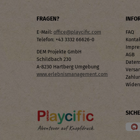
FRAGEN?
INFO
E-Mail:
office@playcific.com
FAQ
Telefon: +43 3332 66626-0
Konta
Impre
DEM Projekte GmbH
AGB
Schildbach 230
Daten
A-8230 Hartberg Umgebung
Versa
www.erlebnismanagement.com
Zahlu
Wider
SICH