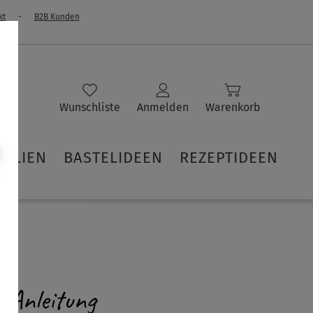
kt
-
B2B Kunden
Wunschliste
Anmelden
Warenkorb
IALIEN
BASTELIDEEN
REZEPTIDEEN
 Anleitung