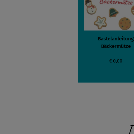
Bastelanleitung
Bäckermütze
€ 0,00
D