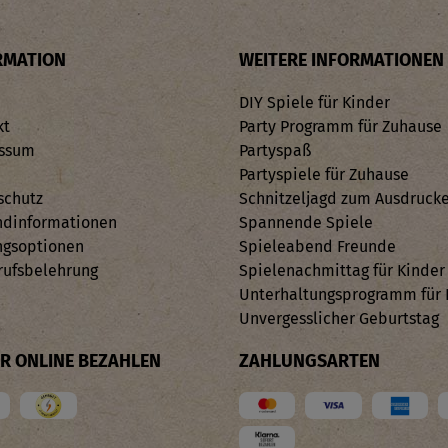
RMATION
WEITERE INFORMATIONEN
DIY Spiele für Kinder
kt
Party Programm für Zuhause
ssum
Partyspaß
Partyspiele für Zuhause
schutz
Schnitzeljagd zum Ausdruck
ndinformationen
Spannende Spiele
ngsoptionen
Spieleabend Freunde
rufsbelehrung
Spielenachmittag für Kinder
Unterhaltungsprogramm für 
Unvergesslicher Geburtstag
ER ONLINE BEZAHLEN
ZAHLUNGSARTEN