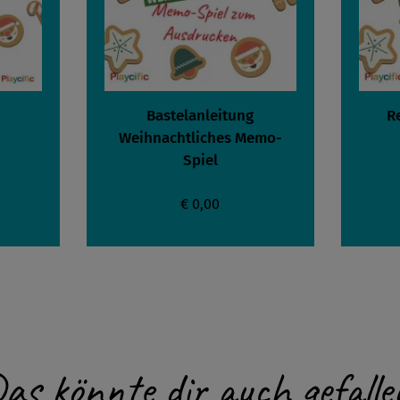
Bastelanleitung
R
Weihnachtliches Memo-
Spiel
€ 0,00
as könnte dir auch gefalle