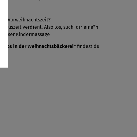
 der Vorweihnachtszeit?
e Auszeit verdient. Also los, such' dir eine*n
i dieser Kindermassage
Chaos in der Weihnachtsbäckerei"
findest du