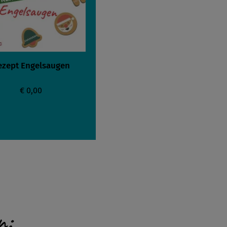
ezept Engelsaugen
€ 0,00
n: