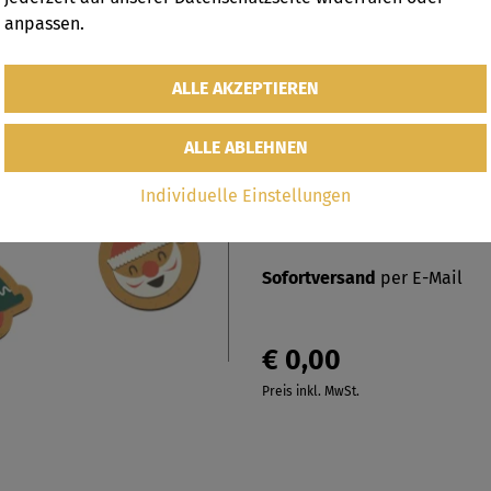
Kindermassage
anpassen.
Na, ward Ihr schon fleißig in
Dann habt ihr euch eine klein
Partner*in und mach mit be
Die passende
Schatzsuche "
HIER
Individuelle Einstellungen
Sofortversand
per E-Mail
€ 0,00
Preis inkl. MwSt.