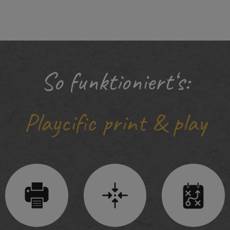
So funktioniert‘s:
Playcific print & play