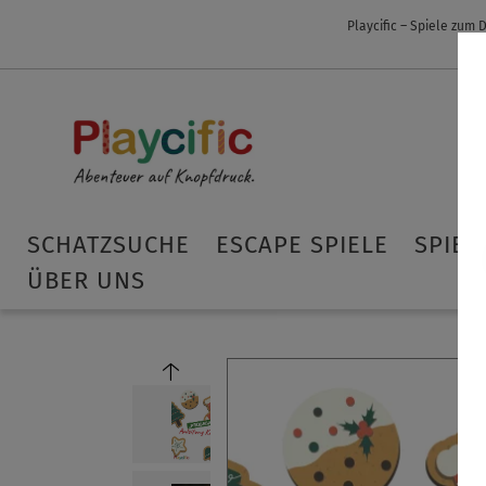
Playcific – Spiele zum
SCHATZSUCHE
ESCAPE SPIELE
SPIEL
ÜBER UNS