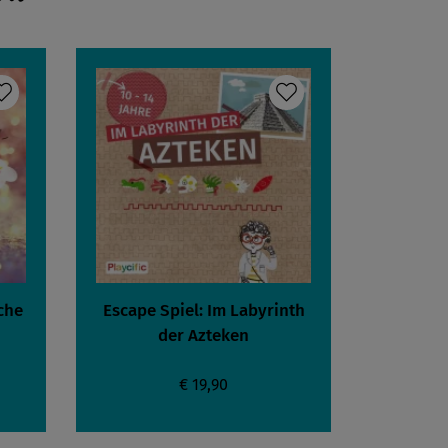
che
Escape Spiel: Im Labyrinth
der Azteken
€ 19,90