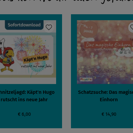
hnitzeljagd: Käpt'n Hugo
Schatzsuche: Das magis
rutscht ins neue Jahr
Einhorn
€ 6,00
€ 14,90