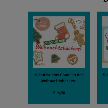
Schatzsuche: Chaos in der
Sc
Weihnachtsbäckerei
€ 14,90