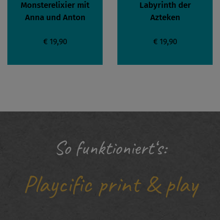
Monsterelixier mit
Labyrinth der
Anna und Anton
Azteken
€ 19,90
€ 19,90
So funktioniert‘s:
Playcific print & play