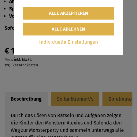
Anzahl der Spielenden:
2-10 Kinder
Spieldauer:
ca. 90 Minuten
Vorbereitungszeit
: ca. 30-40 Minuten
Sofortversand
per E-Mail
Individuelle Einstellungen
€ 14,90
Preis inkl. MwSt.
zzgl. Versandkosten
Beschreibung
So funktioniert's
Spielmateri
Durch das Lösen von Rätseln und Aufgaben zeigen
die Kinder den Monstern Alexius und Salenda den
Weg zur Monsterparty und sammeln unterwegs alle