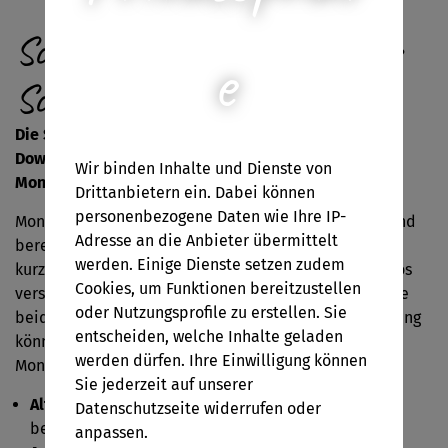
Schatzsuche: Monsterstarke
e
Schatzsuche
Die Schatzsuche für Kinder von 7 bis 10 Jahre zum
Downloaden und Ausdrucken für Deine nächste
Wir binden Inhalte und Dienste von
Monsterparty!
Drittanbietern ein. Dabei können
personenbezogene Daten wie Ihre IP-
Monster Alexius und seine beste Freundin Salenda sind
Adresse an die Anbieter übermittelt
bereit für die coolste Monsterparty aller Zeiten. Doch
werden. Einige Dienste setzen zudem
kurz bevor es losgeht, ist die Wegbeschreibung spurlos
Cookies, um Funktionen bereitzustellen
verschwunden. Ihr müsst 10 Aufgaben lösen, damit die
oder Nutzungsprofile zu erstellen. Sie
beiden rechtzeitig zur Party kommen und als Belohnung
entscheiden, welche Inhalte geladen
könnt ihr euch dann auf eine monstermäßige
werden dürfen. Ihre Einwilligung können
Monsterbowle und einen Monsterschatz freuen.
Sie jederzeit auf unserer
Altersgruppe
: 7-10 Jahre (Lesekenntnisse werden
Datenschutzseite widerrufen oder
benötigt)
anpassen.