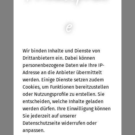
versuche ich in meinem Heimatsort Pöllau meine
Einfälle und Ideen festzuhalten. Neben Spielen
e
schreibe ich auch eigene Geschichten, um die Kids in
Kindergarten, Krippe und Hort damit zu unterhalten.
Wenn ich mich nicht gerade kreativ austobe (in welcher
Form auch immer), arbeite ich gerne mit Kindern aller
Altersgruppen: ich gebe Nachhilfe, babysitte oder
bespaße Kindergruppen in der Ferienbetreuung. In
Wir binden Inhalte und Dienste von
meinen Spielen lasse ich meine Erfahrungsschätze
Drittanbietern ein. Dabei können
einfließen und möchte Kindern auf spielerische und
personenbezogene Daten wie Ihre IP-
fantasievolle Art Werte wie Freundschaft und Vielfalt
Adresse an die Anbieter übermittelt
mitgeben.
werden. Einige Dienste setzen zudem
Unter diesem Motto steht auch mein erstes Spiel, denn
Cookies, um Funktionen bereitzustellen
so originell und einzigartig jedes Monster ist, so
oder Nutzungsprofile zu erstellen. Sie
besonders ist auch jedes einzelne Kind!
entscheiden, welche Inhalte geladen
werden dürfen. Ihre Einwilligung können
Sie jederzeit auf unserer
Datenschutzseite widerrufen oder
anpassen.