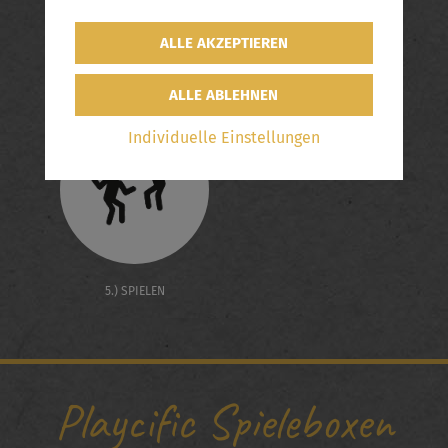
3.) VORBEREITEN
4.) PLATZIEREN
Individuelle Einstellungen
5.) SPIELEN
Playcific Spieleboxen