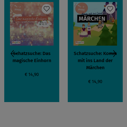
Schatzsuche: Das
Schatzsuche: Komm
magische Einhorn
mit ins Land der
Märchen
€ 14,90
€ 14,90