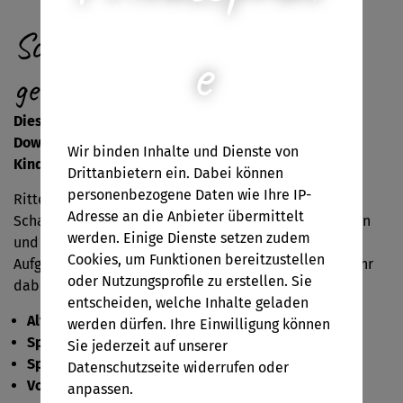
Schatzsuche: Tapfere Ritter
e
gesucht
Diese Schatzsuche für Kinder von 4 bis 7 Jahren zum
Downloaden und Ausdrucken für den nächsten
Wir binden Inhalte und Dienste von
Kindergeburtstag!
Drittanbietern ein. Dabei können
personenbezogene Daten wie Ihre IP-
Ritter, aufgepasst! König Niegenug ist mal wieder auf
Adresse an die Anbieter übermittelt
Schatzsuche und braucht eure Hilfe! Nur die mutigsten
werden. Einige Dienste setzen zudem
und stärksten Ritter schaffen es, die schwierigen acht
Cookies, um Funktionen bereitzustellen
Aufgaben zu erfüllen und den Schatz zu finden. Seid ihr
oder Nutzungsprofile zu erstellen. Sie
dabei?
entscheiden, welche Inhalte geladen
Altersgruppe:
4-7 Jahre
werden dürfen. Ihre Einwilligung können
Spieleranzahl:
2-10 Kinder
Sie jederzeit auf unserer
Spieldauer:
ca. 90 Minuten
Datenschutzseite widerrufen oder
Vorbereitungszeit
: ca. 30 Minuten
anpassen.