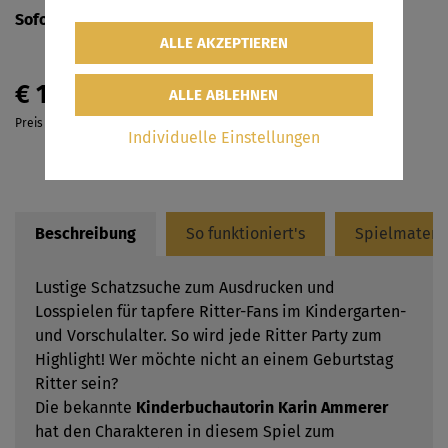
Sofortversand
per E-Mail
€ 14,90
Preis inkl. MwSt.
Individuelle Einstellungen
Beschreibung
So funktioniert's
Spielmateri
Lustige Schatzsuche zum Ausdrucken und
Losspielen für tapfere Ritter-Fans im Kindergarten-
und Vorschulalter. So wird jede Ritter Party zum
Highlight! Wer möchte nicht an einem Geburtstag
Ritter sein?
Die bekannte
Kinderbuchautorin Karin Ammerer
hat den Charakteren in diesem Spiel zum